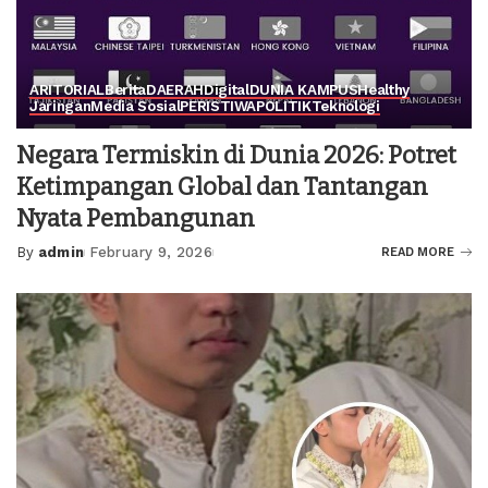
ARITORIAL
Berita
DAERAH
Digital
DUNIA KAMPUS
Healthy
Jaringan
Media Sosial
PERISTIWA
POLITIK
Teknologi
Negara Termiskin di Dunia 2026: Potret
Ketimpangan Global dan Tantangan
Nyata Pembangunan
By
admin
February 9, 2026
READ MORE
Posted
by