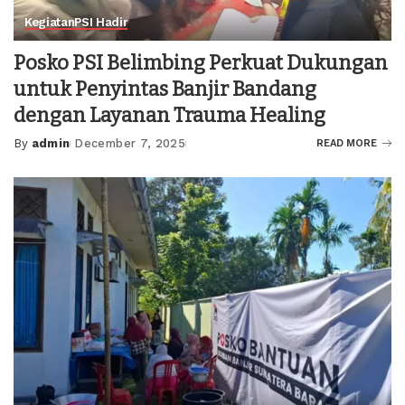
Kegiatan
PSI Hadir
Posko PSI Belimbing Perkuat Dukungan
untuk Penyintas Banjir Bandang
dengan Layanan Trauma Healing
By
admin
December 7, 2025
READ MORE
Posted
by