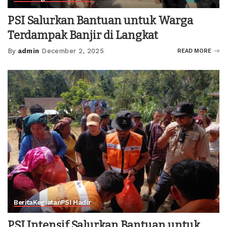
PSI Salurkan Bantuan untuk Warga
Terdampak Banjir di Langkat
By
admin
December 2, 2025
READ MORE
Posted
by
Berita
Kegiatan
PSI Hadir
PSI Intensif Salurkan Bantuan untuk