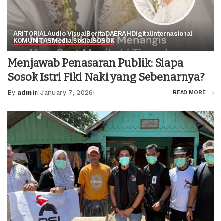
ARITORIAL
Audio Visual
Berita
DAERAH
Digital
Internasional
KOMUNITAS
Media Sosial
SOSOK
Menjawab Penasaran Publik: Siapa
Sosok Istri Fiki Naki yang Sebenarnya?
By
admin
January 7, 2026
READ MORE
Posted
by