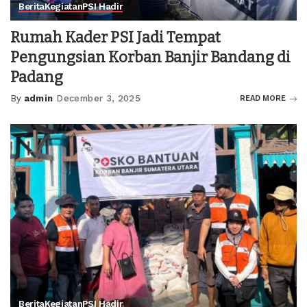
Berita
Kegiatan
PSI Hadir
Rumah Kader PSI Jadi Tempat
Pengungsian Korban Banjir Bandang di
Padang
By
admin
December 3, 2025
READ MORE
Posted
by
Berita
Kegiatan
PSI Hadir