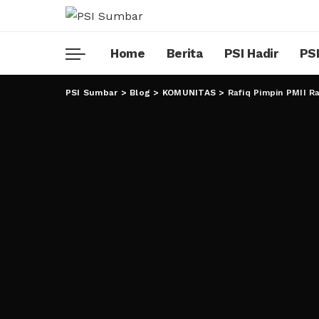
Home
Berita
PSI Hadir
PSI
PSI Sumbar
>
Blog
>
KOMUNITAS
>
Rafiq Pimpin PMII R