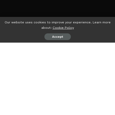
Our website uses cookies to improve your experience. Learn more
about:
Cookie Policy
Accept
psiaceh.or.id/
– Setelah viral dengan materi berbau SARA,
Komika asal Lampung, Aulia Rakhman, ahirnya minta maaf.
Aulia dalam video yang beredar di media sosial
membawakan materi tersebut pada kegiatan sebelum
agenda diskusi dengan Capres Anies Baswedan di Bento
Cafe, Sukarame, Bandarlampung.
Aulia yang menjadi komika pembuka dalam diskusi
menyampaikan materi yang tidak menarik dan tidak sama