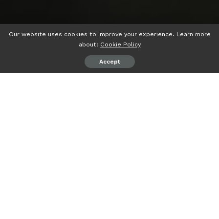
Our website uses cookies to improve your experience. Learn more
about:
Cookie Policy
Accept
psiaceh.or.id/
– Gubernur Lampung memerintahkan
Inspektorat agar mencopot jabatan Kepala Bidang (Kabid)
Mutasi Badan Kepegawaiam Daerah (BKD) Lampung
berinisial DRZ.
Hal tersebut menyusul kasus penganiayaan terhadap
alumni Institut Pemerintahan Dalam Negeri (IPDN) di BKD
Lampung, Selasa (08/08/2023) sore.
Inspektur Lampung Fredy mengatakan, pencopotan itu
merupakan instruksi Gubernur Arinal Djunaidi dalam rangka