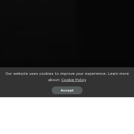
Our website uses cookies to improve your experience. Learn more
about:
Cookie Policy
Accept
psiaceh.or.id/
– Gubernur Lampung Arinal Djunaidi
mengajak para mahasiswa peserta KKN Universitas
Lampung (Unila) dan KKN Siger Berjaya untuk bisa
berkarya dan berperan nyata untuk masyarakat Provinsi