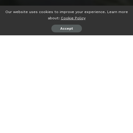
Our website uses cookies to improve your experience. Learn more
about:
Cookie Policy
Accept
psiaceh.or.id/
– Kota Metro meraih penghargaan bergengsi
sebagai juara 1 nasional pada Unjuk Prestasi Program
Organisasi Penggerak (POP) Lembaga Pendidikan Ma’arif
NU PBNU bekerjasama dengan Kemendikbudristek RI,
Sabtu (03/05/2023).
Ketua Program Organisasi Penggerak LP Ma’arif NU PCNU
Metro Dr. Agus Setiawan yang menerima penghargaan
tersebut mengatakan, keberhasilan itu merupakan hasil
dari dedikasi dan kerja keras para PIC, Fasda, dan Guru
peserta POP di Kota Metro.