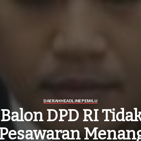
DAERAH
HEADLINE
PEMILU
alon DPD RI Tidak
 Pesawaran Menan