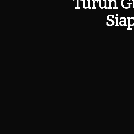
Turun G
Sia