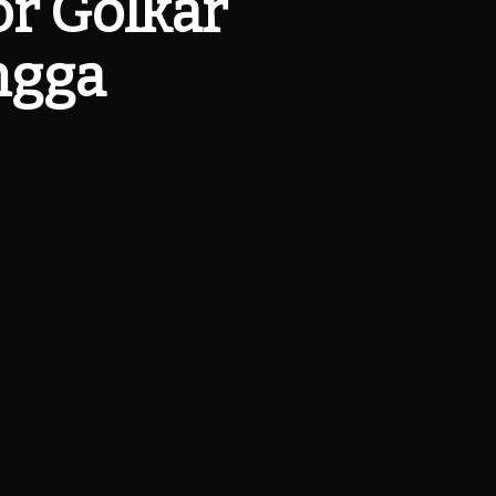
r Golkar
ngga