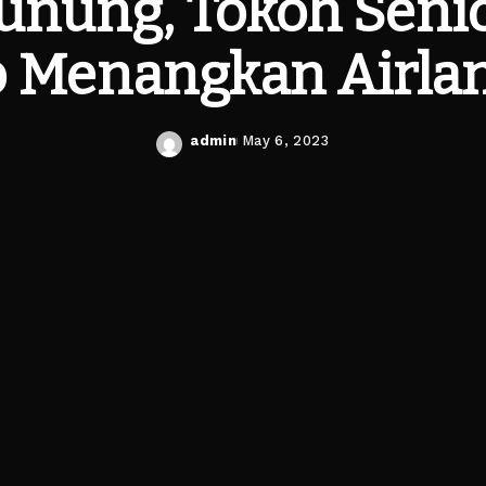
unung, Tokoh Senio
p Menangkan Airla
admin
May 6, 2023
Posted
by