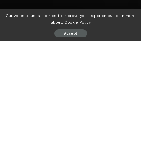
Our website uses cookies to improve your experience. Learn more
about:
Cookie Policy
Accept
psiaceh.or.id/
– Anggota Komisi I DPR RI Fraksi PDIP
Mukhlis Basri (MB) angkat bicara terkait video viral
@awbima yang mengkritik pembangunan di Lampung.
Menurut MB, memang ada yang kurang pas dengan
bahasa dalam kritik tersebut. Namun, soal kritiknya, MB
menilai baik untuk Lampung.
“Ya, wajar seorang pemimpin itu mendapat kritik.
Gubernur jangan terbawa perasaan (Baper),” kata MB,
kepada wartawan saat menggelar silaturahmi sekaligus
buka bersama dengan rekan-rekan pers di Itera Cortel,