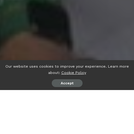
Our website uses cookies to improve your experience. Learn more
about:
Cookie Policy
Accept
psiaceh.or.id/
– Wakil Ketua Umum DPP Partai
Kebangkitan Bangsa (PKB) yang juga Menteri
Ketenagakerjaan 2014-2019 Dr Hanif Dakhiri, meminta agar
kader NU juga kader partainya meningkatkan kepercayaan
diri, menghadapi Pemilu 2024.