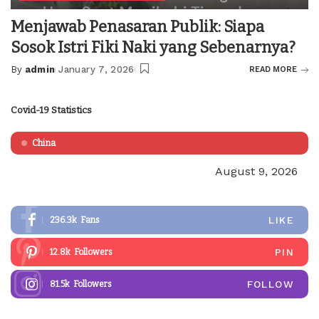
Menjawab Penasaran Publik: Siapa
Sosok Istri Fiki Naki yang Sebenarnya?
By
admin
January 7, 2026
READ MORE
Posted
by
Covid-19 Statistics
China
August 9, 2026
LIKE
236.3k
Fans
PIN
12.8k
Followers
FOLLOW
81.5k
Followers