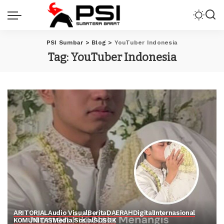
PSI Sumbar
>
Blog
>
YouTuber Indonesia
Tag:
YouTuber Indonesia
ARITORIAL
Audio Visual
Berita
DAERAH
Digital
Internasional
KOMUNITAS
Media Sosial
SOSOK