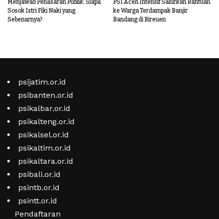
Menjawab Penasaran Publik: Siapa
PSI Aceh Intensif Salurkan Bantuan
Sosok Istri Fiki Naki yang
ke Warga Terdampak Banjir
Sebenarnya?
Bandang di Bireuen
psijatim.or.id
psibanten.or.id
psikalbar.or.id
psikalteng.or.id
psikalsel.or.id
psikaltim.or.id
psikaltara.or.id
psibali.or.id
psintb.or.id
psintt.or.id
Pendaftaran