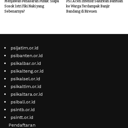
Menjawab Penasaran Publik: Siapa
PSI Aceh Intensif Salurkan Bantuan
Sosok Istri Fiki Naki yang
ke Warga Terdampak Banjir
Sebenarnya?
Bandang di Bireuen
psijatim.or.id
psibanten.or.id
psikalbar.or.id
psikalteng.or.id
psikalsel.or.id
psikaltim.or.id
psikaltara.or.id
psibali.or.id
psintb.or.id
psintt.or.id
Pendaftaran