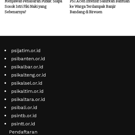
Menjawab Penasaran Publik: Siapa
PSI Aceh Intensif Salurkan Bantuan
Sosok Istri Fiki Naki yang
ke Warga Terdampak Banjir
Sebenarnya?
Bandang di Bireuen
psijatim.or.id
psibanten.or.id
psikalbar.or.id
psikalteng.or.id
psikalsel.or.id
psikaltim.or.id
psikaltara.or.id
psibali.or.id
psintb.or.id
psintt.or.id
Pendaftaran